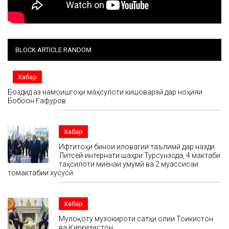
BLOCK ARTICLE RANDOM
Хабар
Боздид аз намоишгоҳи маҳсулоти кишоварзӣ дар ноҳияи
Бобоҷон Ғафуров
Хабар
Ифтитоҳи бинои иловагии таълимӣ дар назди
Литсей-интернати шаҳри Турсунзода, 4 мактаби
таҳсилоти миёнаи умумӣ ва 2 муассисаи
томактабии хусусӣ
Хабар
Мулоқоту музокироти сатҳи олии Тоҷикистон
ва Қирғизистон