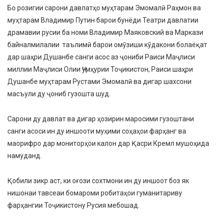
Бо розигии сарони давлатҳо муҳтарам Эмомалӣ Раҳмон ва
муҳтарам Владимир Путин барои бунёди Театри давлатии
драмавии русии ба номи Владимир Маяковский ва Маркази
байналмилалии таълимӣ барои омӯзиши кӯдакони болаёқат
дар шаҳри Душанбе санги асос аз ҷониби Раиси Маҷлиси
миллии Маҷлиси Олии Ҷумҳурии Тоҷикистон, Раиси шаҳри
Душанбе муҳтарам Рустами Эмомалӣ ва дигар шахсони
масъули ду ҷониб гузошта шуд.
Сарони ду давлат ва дигар ҳозирин маросими гузоштани
санги асоси ин ду иншооти муҳими соҳаҳои фарҳанг ва
маорифро дар мониторҳои калон дар Қасри Кремл мушоҳида
намуданд.
Қобили зикр аст, ки оғози сохтмони ин ду иншоот боз як
нишонаи тавсеаи бомароми робитаҳои гуманитариву
фарҳангии Тоҷикистону Русия мебошад.