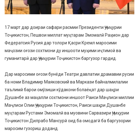
17 март дар доираи сафари расмии Президенти Ҷумҳурии
Тоҷикистон, Пешвои миллат муҳтарам Эмомалӣ Раҳмон дар
Федератсия Русия дар толори Қасри Кремл маросими
маҷозии оғози сохтмони ду иншооти муҳими иҷтимоӣ ва
гуманитарӣ дар Ҷумҳурии Тоҷикистон баргузор гардид.
Дар маросими оғози бунёди Театри давлатии драмавии русии
ба номи Владимир Маяковский ва Маркази байналмилалии
таълимӣ барои омӯзиши кӯдакони болаёқат дар шаҳри
Душанбе аз маҳалли сохтмони иншоот Раиси Маҷлиси миллии
Маҷлиси Олии Ҷумҳурии Тоҷикистон, Раиси шаҳри Душанбе
муҳтарам Рустами Эмомалӣ ва муовини Сарвазири Ҷумҳурии
Тоҷикистон Дилрабо Мансурӣ оид ба омодагӣ ба баргузории
маросим гузориш доданд.