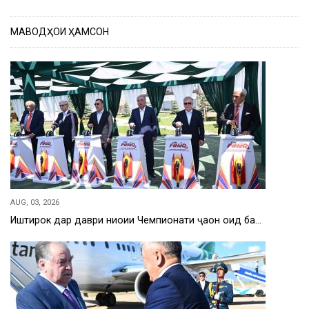
МАВОДҲОИ ҲАМСОН
AUG, 03, 2026
Иштирок дар даври ниҳоии Чемпионати ҷаҳон оид ба…