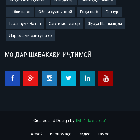
Набзи наво
Ойини худшиносӣ
Роҳи шаб
Ганчур
Тараннуми Ватан
Савти мондагор
Фурӯғи Шашмақом
Дар олами савту наво
МО ДАР ШАБАКАҲОИ ИҶТИМОӢ
Created and Design by
ТМТ "Шаҳнавоз"
Асосӣ
Барномаҳо
Видео
Тамос