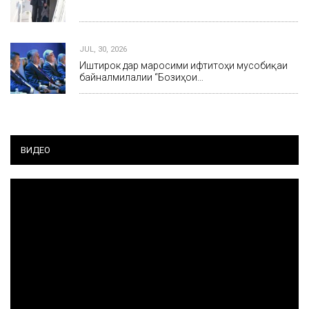
JUL, 30, 2026
Иштирок дар маросими ифтитоҳи мусобиқаи
байналмилалии “Бозиҳои…
ВИДЕО