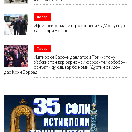
Хабар
Ифтитоҳи Маҷмааи гармхонаҳои ҶДММ Гулнур
дар шаҳри Норак
Хабар
Иштироки Сарони давлатҳои Тоҷикистону
Узбекистон дар барномаи фарҳангии арбобони
санъати ду кишвар бо номи “Дӯстии ҷовидон”
дар Кохи Борбад