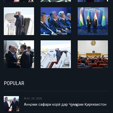
POPULAR
AUG, 03, 2026
Анҷоми сафари корӣ дар Ҷумҳурии Қирғизистон