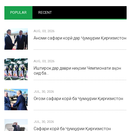
POPULAR
RECENT
AUG, 03, 2026
Анҷоми сафари корӣ дар Ҷумҳурии Қирғизистон
AUG, 03, 2026
Иштирок дар даври ниҳоии Чемпионати ҷаҳон
оид ба…
JUL, 30, 2026
Оғози сафари корӣ ба Ҷумҳурии Қирғизистон
JUL, 30, 2026
Сафари корӣ ба Ҷумҳурии Қирғизистон