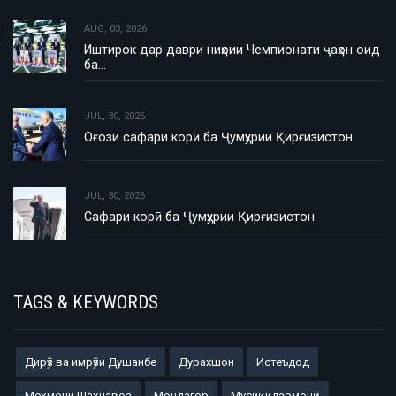
AUG, 03, 2026
Иштирок дар даври ниҳоии Чемпионати ҷаҳон оид
ба…
JUL, 30, 2026
Оғози сафари корӣ ба Ҷумҳурии Қирғизистон
JUL, 30, 2026
Сафари корӣ ба Ҷумҳурии Қирғизистон
TAGS & KEYWORDS
Дирӯз ва имрӯзи Душанбе
Дурахшон
Истеъдод
Меҳмони Шаҳнавоз
Мондагор
Мусиқидармонӣ