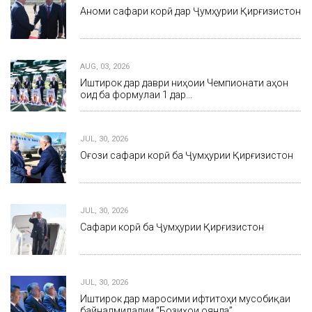
Анҷоми сафари корӣ дар Ҷумҳурии Қирғизистон
AUG, 03, 2026
Иштирок дар даври ниҳоии Чемпионати ҷаҳон
оид ба формулаи 1 дар…
JUL, 30, 2026
Оғози сафари корӣ ба Ҷумҳурии Қирғизистон
JUL, 30, 2026
Сафари корӣ ба Ҷумҳурии Қирғизистон
JUL, 30, 2026
Иштирок дар маросими ифтитоҳи мусобиқаи
байналмилалии “Бозиҳои оянда”