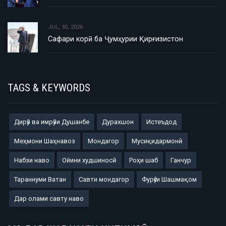
JUL, 30, 2026
Сафари корӣ ба Ҷумҳурии Қирғизистон
TAGS & KEYWORDS
Дирӯз ва имрӯзи Душанбе
Дурахшон
Истеъдод
Меҳмони Шаҳнавоз
Мондагор
Мусиқидармонӣ
Набзи наво
Ойини худшиносӣ
Роҳи шаб
Ганчур
Тараннуми Ватан
Савти мондагор
Фурӯғи Шашмақом
Дар олами савту наво