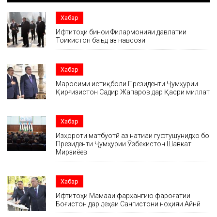
Хабар
Ифтитоҳи бинои Филармонияи давлатии
Тоҷикистон баъд аз навсозӣ
Хабар
Маросими истиқболи Президенти Ҷумҳурии
Қирғизистон Садир Жапаров дар Қасри миллат
Хабар
Изҳороти матбуотӣ аз натиҷаи гуфтушунидҳо бо
Президенти Ҷумҳурии Ӯзбекистон Шавкат
Мирзиёев
Хабар
Ифтитоҳи Маҷмааи фарҳангию фароғатии
Боғистон дар деҳаи Сангистони ноҳияи Айнӣ