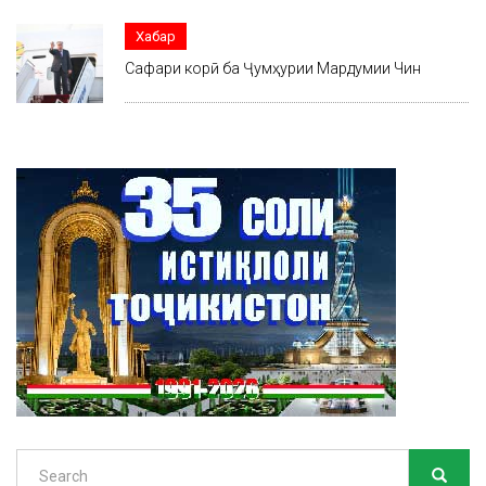
Хабар
Сафари корӣ ба Ҷумҳурии Мардумии Чин
Search
SEARC
Search