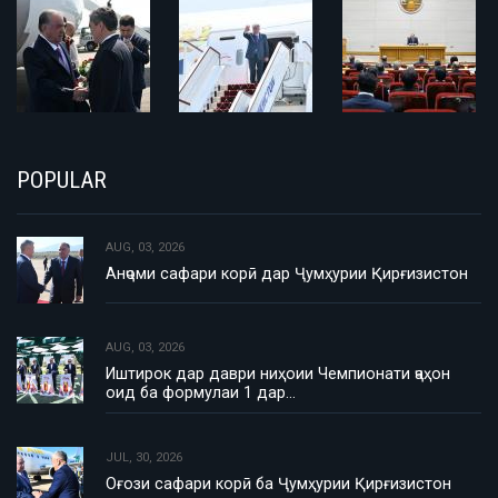
POPULAR
AUG, 03, 2026
Анҷоми сафари корӣ дар Ҷумҳурии Қирғизистон
AUG, 03, 2026
Иштирок дар даври ниҳоии Чемпионати ҷаҳон
оид ба формулаи 1 дар…
JUL, 30, 2026
Оғози сафари корӣ ба Ҷумҳурии Қирғизистон