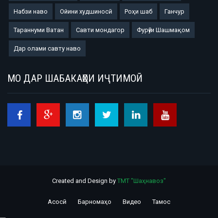
Набзи наво
Ойини худшиносӣ
Роҳи шаб
Ганчур
Тараннуми Ватан
Савти мондагор
Фурӯғи Шашмақом
Дар олами савту наво
МО ДАР ШАБАКАҲОИ ИҶТИМОӢ
Created and Design by
ТМТ "Шаҳнавоз"
Асосӣ
Барномаҳо
Видео
Тамос
Footer