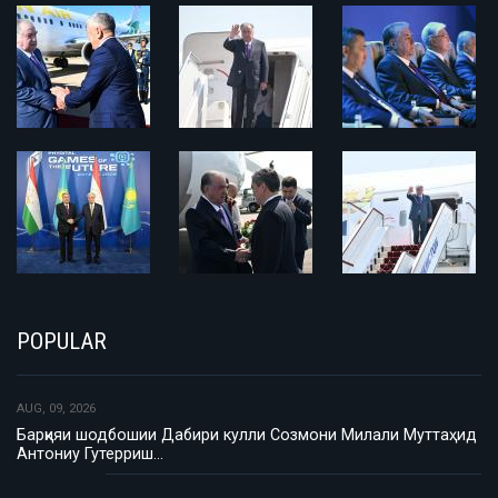
POPULAR
AUG, 09, 2026
Барқияи шодбошии Дабири кулли Созмони Милали Муттаҳид
Антониу Гутерриш…