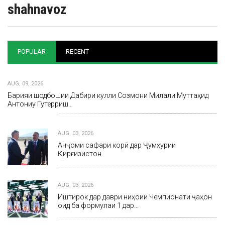
shahnavoz
POPULAR
RECENT
AUG, 09, 2026
Барқияи шодбошии Дабири кулли Созмони Милали Муттаҳид
Антониу Гутерриш…
AUG, 03, 2026
Анҷоми сафари корӣ дар Ҷумҳурии
Қирғизистон
AUG, 03, 2026
Иштирок дар даври ниҳоии Чемпионати ҷаҳон
оид ба формулаи 1 дар…