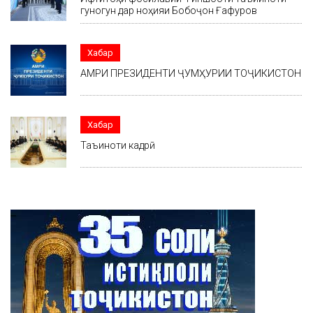
гуногун дар ноҳияи Бобоҷон Ғафуров
Хабар
АМРИ ПРЕЗИДЕНТИ ҶУМҲУРИИ ТОҶИКИСТОН
Хабар
Таъиноти кадрӣ