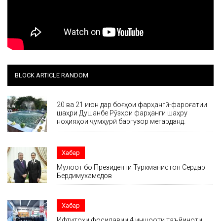
BLOCK ARTICLE RANDOM
20 ва 21 июн дар боғҳои фарҳангӣ-фароғатии
шаҳри Душанбе Рӯзҳои фарҳанги шаҳру
ноҳияҳои ҷумҳурӣ баргузор мегарданд.
Хабар
Мулоқот бо Президенти Туркманистон Сердар
Бердимухамедов
Хабар
Ифтитоҳи фосилавии 4 иншооти таъйиноти