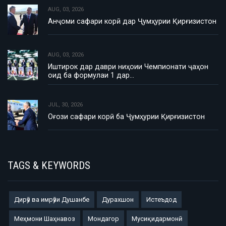
AUG, 03, 2026
Анҷоми сафари корӣ дар Ҷумҳурии Қирғизистон
AUG, 03, 2026
Иштирок дар даври ниҳоии Чемпионати ҷаҳон
оид ба формулаи 1 дар…
JUL, 30, 2026
Оғози сафари корӣ ба Ҷумҳурии Қирғизистон
TAGS & KEYWORDS
Дирӯз ва имрӯзи Душанбе
Дурахшон
Истеъдод
Меҳмони Шаҳнавоз
Мондагор
Мусиқидармонӣ