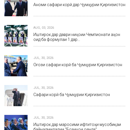
Анҷоми сафари корӣ дар Ҷумҳурии Қирғизистон
AUG, 03, 2026
Иштирок дар даври ниҳоии Чемпионати ҷаҳон
оид ба формулаи 1 дар…
JUL, 30, 2026
Оғози сафари корӣ ба Ҷумҳурии Қирғизистон
JUL, 30, 2026
Сафари корӣ ба Ҷумҳурии Қирғизистон
JUL, 30, 2026
Иштирок дар маросими ифтитоҳи мусобиқаи
байналмилалии “Бозиҳои оянда”