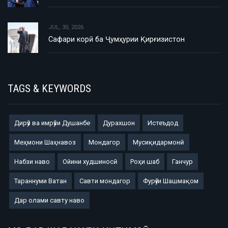
JUL, 30, 2026
Сафари корӣ ба Ҷумҳурии Қирғизистон
TAGS & KEYWORDS
Дирӯз ва имрӯзи Душанбе
Дурахшон
Истеъдод
Меҳмони Шаҳнавоз
Мондагор
Мусиқидармонӣ
Набзи наво
Ойини худшиносӣ
Роҳи шаб
Ганчур
Тараннуми Ватан
Савти мондагор
Фурӯғи Шашмақом
Дар олами савту наво