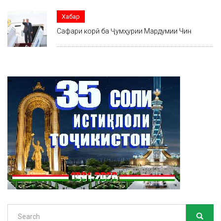
Хабар
Сафари корӣ ба Ҷумҳурии Мардумии Чин
Search
SEARC
Search