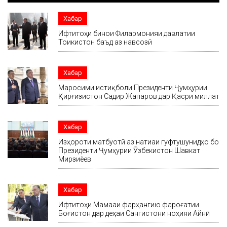
Хабар
Ифтитоҳи бинои Филармонияи давлатии
Тоҷикистон баъд аз навсозӣ
Хабар
Маросими истиқболи Президенти Ҷумҳурии
Қирғизистон Садир Жапаров дар Қасри миллат
Хабар
Изҳороти матбуотӣ аз натиҷаи гуфтушунидҳо бо
Президенти Ҷумҳурии Ӯзбекистон Шавкат
Мирзиёев
Хабар
Ифтитоҳи Маҷмааи фарҳангию фароғатии
Боғистон дар деҳаи Сангистони ноҳияи Айнӣ