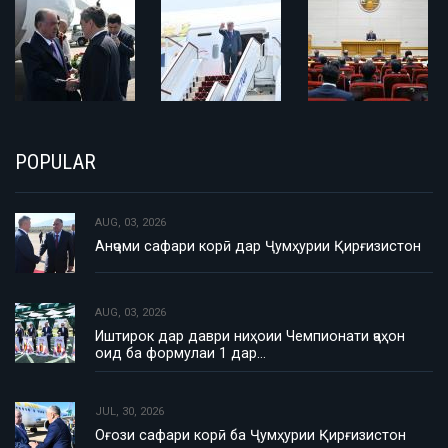
POPULAR
AUG, 03, 2026
Анҷоми сафари корӣ дар Ҷумҳурии Қирғизистон
AUG, 03, 2026
Иштирок дар даври ниҳоии Чемпионати ҷаҳон
оид ба формулаи 1 дар…
JUL, 30, 2026
Оғози сафари корӣ ба Ҷумҳурии Қирғизистон