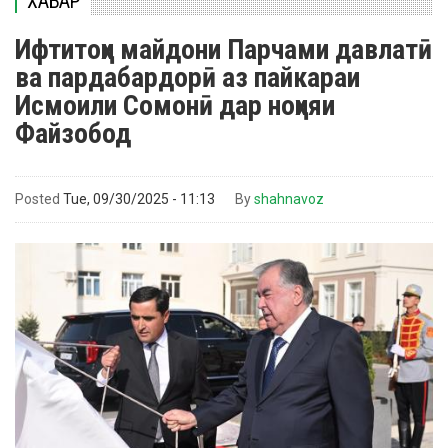
ХАБАР
Ифтитоҳи майдони Парчами давлатӣ
ва пардабардорӣ аз пайкараи
Исмоили Сомонӣ дар ноҳияи
Файзобод
Posted
Tue, 09/30/2025 - 11:13
By
shahnavoz