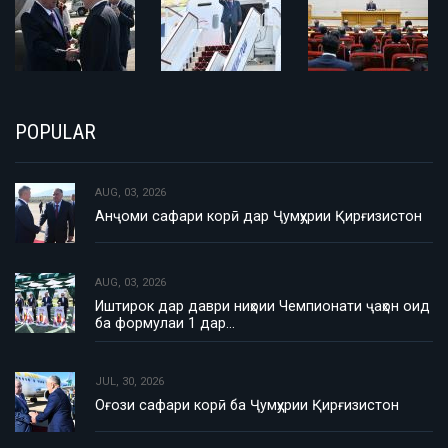
POPULAR
AUG, 03, 2026
Анҷоми сафари корӣ дар Ҷумҳурии Қирғизистон
AUG, 03, 2026
Иштирок дар даври ниҳоии Чемпионати ҷаҳон оид
ба формулаи 1 дар…
JUL, 30, 2026
Оғози сафари корӣ ба Ҷумҳурии Қирғизистон