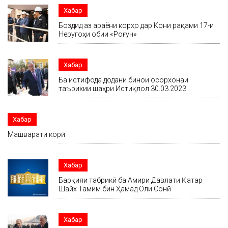
Хабар
Боздид аз ҷараёни корҳо дар Кони рақами 17-и
Неругоҳи обии «Роғун»
Хабар
Ба истифода додани бинои осорхонаи
таърихии шаҳри Истиқлол 30.03.2023
Хабар
Машварати корӣ
Хабар
Барқияи табрикӣ ба Амири Давлати Қатар
Шайх Тамим бин Ҳамад Оли Сонӣ
Хабар