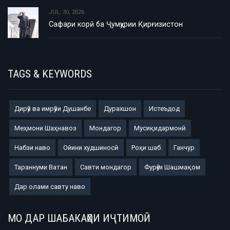
JUL, 30, 2026
Сафари корӣ ба Ҷумҳурии Қирғизистон
TAGS & KEYWORDS
Дирӯз ва имрӯзи Душанбе
Дурахшон
Истеъдод
Меҳмони Шаҳнавоз
Мондагор
Мусиқидармонӣ
Набзи наво
Ойини худшиносӣ
Роҳи шаб
Ганчур
Тараннуми Ватан
Савти мондагор
Фурӯғи Шашмақом
Дар олами савту наво
МО ДАР ШАБАКАҲОИ ИҶТИМОӢ