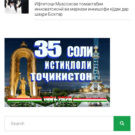
Ифтитоҳи Муассисаи томактабии
инноватсионӣ ва маркази инкишофи кӯдак дар
шаҳри Бохтар
Search
SEARC
Search