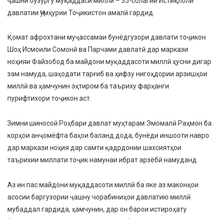
ҷашни бузургу муқаддаси миллӣ – 35-солагии Истиқлоли
давлатии Ҷумҳурии Тоҷикистон амалӣ гардид.
Қомат афрохтани муҷассамаи бунёдгузори давлати тоҷикон
Шоҳ Исмоили Сомонӣ ва Парчами давлатӣ дар маркази
ноҳияи Файзобод ба майдони муқаддасоти миллӣ ҳусни дигар
зам намуда, шаҳодати тарғиб ва ҳифзу нигоҳдории арзишҳои
миллӣ ва ҳамчунин эҳтиром ба таъриху фарҳанги
пурифтихори тоҷикон аст.
Зимни шиносоӣ Роҳбари давлат муҳтарам Эмомалӣ Раҳмон ба
корҳои анҷомёфта баҳои баланд дода, бунёди иншооти навро
дар маркази ноҳия дар самти қадрдонии шахсиятҳои
таърихии миллати тоҷик намунаи ибрат арзёбӣ намуданд.
Аз ин пас майдони муқаддасоти миллӣ ба яке аз маконҳои
асосии баргузории ҷашну чорабиниҳои давлатию миллӣ
мубаддал гардида, ҳамчунин, дар он барои истироҳату