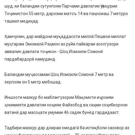
шуд, ки баландии сутунпояи Парчами давлатии Ҷумҳурии
Тоҷикистон 55 метр, дарозии матоъ 14 ва паҳноиаш 7 метрро
ташкил медиҳад.
Ҳамчунин, дар майдони муқаддасоти миллӣ Пешвои миллат
муҳтарам Эмомалӣ Раҳмон аз руйи пайкараи асосгузори
аввалин давлати тоҷикон - Шоҳ Исмоили Сомонӣ
пардабардорӣ намуданд.
Баландии муҷассамаи Шоҳ Исмоили Сомонӣ 7 метр ва
зерпояи он 5 метр мебошад.
Иншооти мазкур бо маблағгузории Мақомоти иҷроияи
ҳокимияти давлатии ноҳияи Файзобод ва саҳми соҳибкорони
ватанӣ дар масоҳати умумии 46 садяк бунёд гардидааст.
Тадбири мазкур дар доираи омодагӣ ба истиқболи сазовор аз