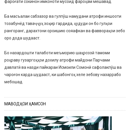
фароғати сокинон имконоти мусоид фароҳам мешавад.
Ба масъалаи сабзазор ва гулпӯш намудани атрофи иншооти
тозабунёд таваҷҷуҳ зоҳир гардида, ҳудуди он бо гулҳои
рангоранг, дарахтони ороишию сояафкан ва фаввораҳои зебо
оро дода шудааст.
Бо назардошти талаботи меъморию шаҳрсозӣ тамоми
роҳраву гузаргоҳҳои дохилу атрофи майдони Парчами
давлатӣ ва назди пайкараи Исмоили Сомонӣ сафолакпӯш ва
чароғон карда шудааст, ки шабонгоҳ хеле зебову назаррабо
мебошад.
МАВОДҲОИ ҲАМСОН