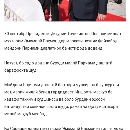
30 сентябр Президенти Ҷумҳурии Тоҷикистон, Пешвои миллат
муҳтарам Эмомалӣ Раҳмон дар маркази ноҳияи Файзобод
майдони Парчами давлатиро ба истифода доданд.
Нахуст, бо садо додани Суруди миллӣ Парчами давлатӣ
барафрохта шуд.
Майдони Парчами давлатӣ ба таври муосир ва бо унсурҳои
меъмории миллӣ бунёд гардидааст. Иншооти мазкур бо
ҳадафи таҳкими худшиносӣ ва боло бурдани эҳсоси
ватандӯстии сокинон сохта шуда, рамзи ваҳдату ифтихори
миллӣ маҳсуб меёбад.
Ба Сарвари давлат муҳтарам Эмомалӣ Раҳмон иттилоъ дода