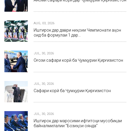
AUG, 03, 2026
Иштирок дар даври ниҳоии Чемпионати ҷаҳон
оид ба формулаи 1 дар…
JUL, 30, 2026
Оғози сафари корӣ ба Ҷумҳурии Қирғизистон
JUL, 30, 2026
Сафари корӣ ба Ҷумҳурии Қирғизистон
JUL, 30, 2026
Иштирок дар маросими ифтитоҳи мусобиқаи
байналмилалии “Бозиҳои оянда”