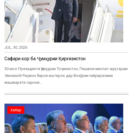
JUL, 30, 2026
Сафари корӣ ба Ҷумҳурии Қирғизистон
30 июл Президенти Ҷумҳурии Тоҷикистон, Пешвои миллат муҳтарам
Эмомалӣ Раҳмон барои иштирок дар Вохӯрии ғайрирасмии
машварати сарони…
Хабар