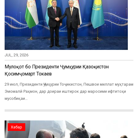
JUL, 29, 2026
Мулоқот бо Президенти Ҷумҳурии Қазоқистон
Қосимҷомарт Токаев
29 июл, Президенти Ҷумҳурии Тоҷикистон, Пешвои миллат муҳтарам
Эмомалӣ Раҳмон, дар доираи иштирок дар маросими ифтитоҳи
мусобиқаи…
Хабар