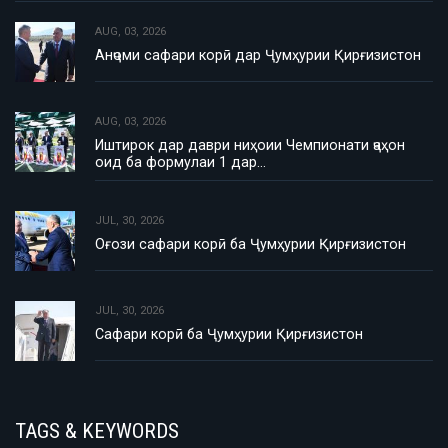
AUG, 03, 2026
Анҷоми сафари корӣ дар Ҷумҳурии Қирғизистон
AUG, 03, 2026
Иштирок дар даври ниҳоии Чемпионати ҷаҳон
оид ба формулаи 1 дар…
JUL, 30, 2026
Оғози сафари корӣ ба Ҷумҳурии Қирғизистон
JUL, 30, 2026
Сафари корӣ ба Ҷумҳурии Қирғизистон
TAGS & KEYWORDS