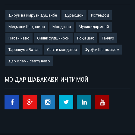
Дирӯз ва имрӯзи Душанбе
Дурахшон
Истеъдод
Меҳмони Шаҳнавоз
Мондагор
Мусиқидармонӣ
Набзи наво
Ойини худшиносӣ
Роҳи шаб
Ганчур
Тараннуми Ватан
Савти мондагор
Фурӯғи Шашмақом
Дар олами савту наво
МО ДАР ШАБАКАҲОИ ИҶТИМОӢ