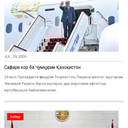
JUL, 29, 2026
Сафари корӣ ба Ҷумҳурии Қазоқистон
29 июл Президенти Ҷумҳурии Тоҷикистон, Пешвои миллат муҳтарам
Эмомалӣ Раҳмон барои иштирок дар маросими ифтитоҳи
мусобиқаҳои байналмилалии…
Хабар