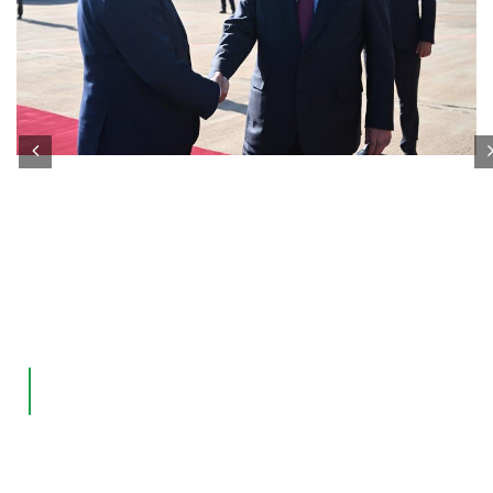
Анҷоми сафари корӣ дар Ҷумҳурии
”
Қирғизистон