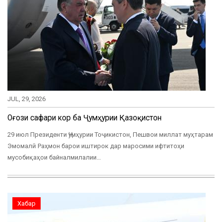
JUL, 29, 2026
Оғози сафари корӣ ба Ҷумҳурии Қазоқистон
29 июл Президенти Ҷумҳурии Тоҷикистон, Пешвои миллат муҳтарам
Эмомалӣ Раҳмон барои иштирок дар маросими ифтитоҳи
мусобиқаҳои байналмилалии…
Хабар