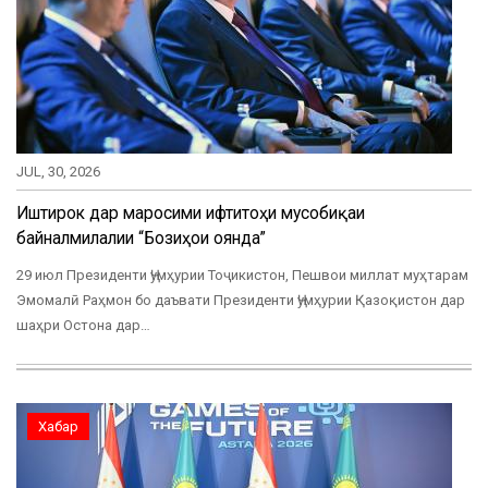
JUL, 30, 2026
Иштирок дар маросими ифтитоҳи мусобиқаи
байналмилалии “Бозиҳои оянда”
29 июл Президенти Ҷумҳурии Тоҷикистон, Пешвои миллат муҳтарам
Эмомалӣ Раҳмон бо даъвати Президенти Ҷумҳурии Қазоқистон дар
шаҳри Остона дар…
Хабар