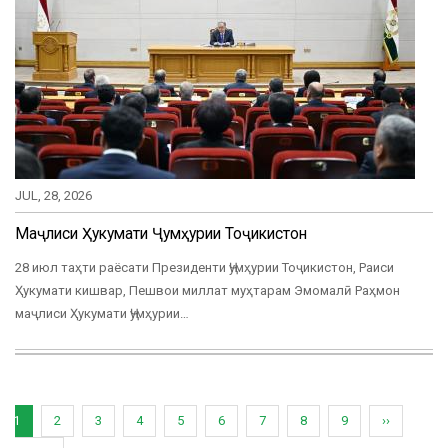
JUL, 28, 2026
Маҷлиси Ҳукумати Ҷумҳурии Тоҷикистон
28 июл таҳти раёсати Президенти Ҷумҳурии Тоҷикистон, Раиси
Ҳукумати кишвар, Пешвои миллат муҳтарам Эмомалӣ Раҳмон
маҷлиси Ҳукумати Ҷумҳурии…
Pagination
Current
1
Page
2
Page
3
Page
4
Page
5
Page
6
Page
7
Page
8
Page
9
Next
››
page
page