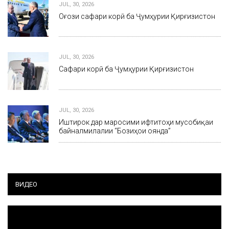
JUL, 30, 2026
Оғози сафари корӣ ба Ҷумҳурии Қирғизистон
JUL, 30, 2026
Сафари корӣ ба Ҷумҳурии Қирғизистон
JUL, 30, 2026
Иштирок дар маросими ифтитоҳи мусобиқаи
байналмилалии “Бозиҳои оянда”
ВИДЕО