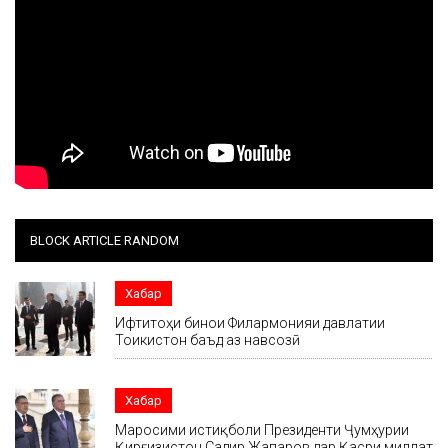
BLOCK ARTICLE RANDOM
Хабар
Ифтитоҳи бинои Филармонияи давлатии
Тоҷикистон баъд аз навсозӣ
Хабар
Маросими истиқболи Президенти Ҷумҳурии
Қирғизистон Садир Жапаров дар Қасри миллат