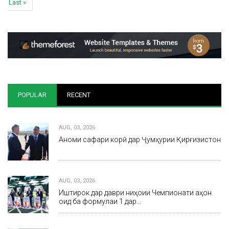
Last
Last »
page
POPULAR
RECENT
AUG, 03, 2026
Анҷоми сафари корӣ дар Ҷумҳурии Қирғизистон
AUG, 03, 2026
Иштирок дар даври ниҳоии Чемпионати ҷаҳон
оид ба формулаи 1 дар…