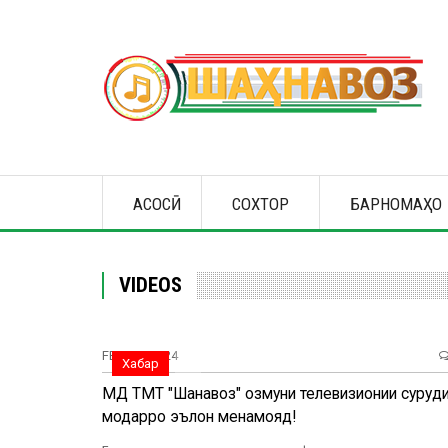
Skip
to
main
content
Main
АСОСӢ
СОХТОР
БАРНОМАҲО
navigation
VIDEOS
FEB, 02, 2024
Хабар
МД ТМТ "Шаҳнавоз" озмуни телевизионии суруд
модарро эълон менамояд!