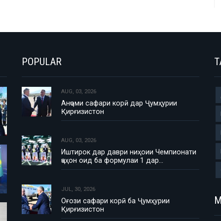
POPULAR
T
AUG, 03, 2026
Анҷоми сафари корӣ дар Ҷумҳурии
Қирғизистон
AUG, 03, 2026
Иштирок дар даври ниҳоии Чемпионати
ҷаҳон оид ба формулаи 1 дар…
JUL, 30, 2026
М
Оғози сафари корӣ ба Ҷумҳурии
Қирғизистон