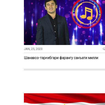
JAN, 25, 2023
Шаҳнавоз-тарғибгари фарҳангу санъати милли