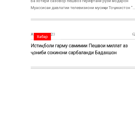
Ба хотири сазовор пешвоз гирифтани рузи модарон
Муассисаи давлатии телевизиони мусиқии Тоҷикистон "
AUG, 22, 2023
Хабар
Истиқболи гарму самимии Пешвои миллат аз
ҷониби сокинони сарбаланди Бадахшон