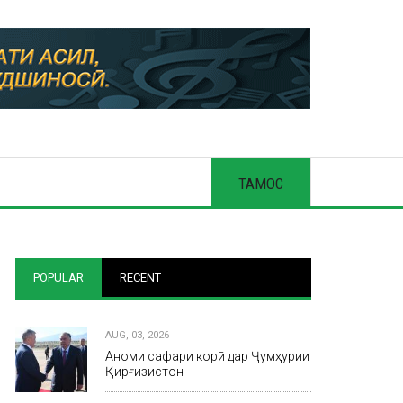
ТАМОС
POPULAR
RECENT
AUG, 03, 2026
Анҷоми сафари корӣ дар Ҷумҳурии
Қирғизистон