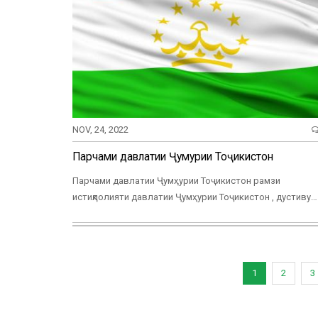
NOV, 24, 2022
Парчами давлатии Ҷумҳурии Тоҷикистон
Парчами давлатии Ҷумҳурии Тоҷикистон рамзи
истиқлолияти давлатии Ҷумҳурии Тоҷикистон , дустиву…
Pagination
Current
1
Page
2
P
3
page