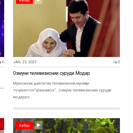
Хабар
0
JAN, 25, 2023
0
Озмуни телевизионии суруди Модар
Муассисаи давлатии телевизиони мусиқии
тоҷикистон"Шаҳнавоз", озмуни телевизионии суруди
модарро…
Хабар