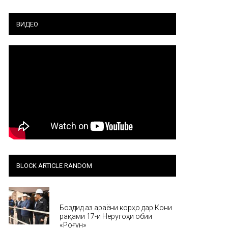
ВИДЕО
BLOCK ARTICLE RANDOM
Хабар
Боздид аз ҷараёни корҳо дар Кони
рақами 17-и Неругоҳи обии
«Роғун»