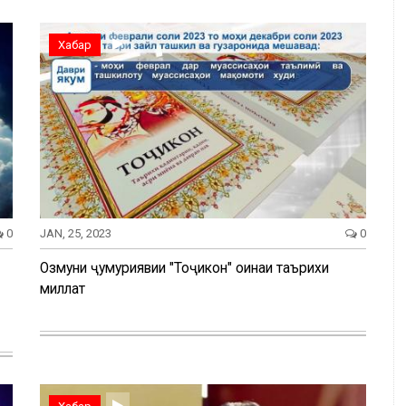
Хабар
0
JAN, 25, 2023
0
Озмуни ҷумҳуриявии "Тоҷикон" оинаи таърихи
миллат