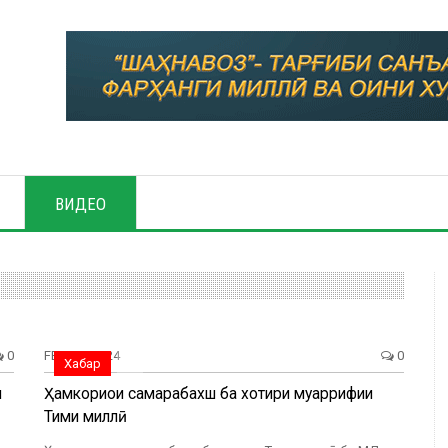
ВИДЕО
0
FEB, 02, 2024
0
Хабар
и
Ҳамкориҳои самарабахш ба хотири муаррифии
Тими миллӣ