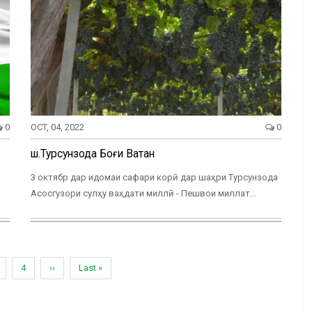
0
OCT, 04, 2022
0
ш.Турсунзода Боғи Ватан
3 октябр дар идомаи сафари корӣ дар шаҳри Турсунзода
Асосгузори сулҳу ваҳдати миллӣ - Пешвои миллат…
age
Page
4
Next
››
Last
Last »
page
page