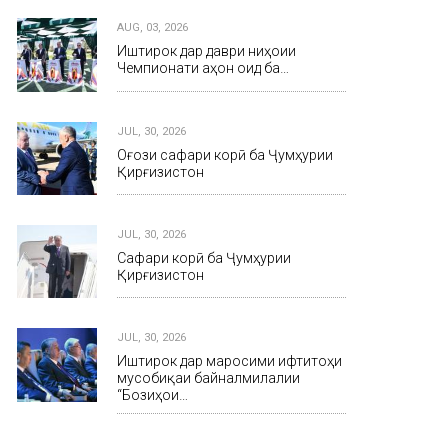
AUG, 03, 2026
Иштирок дар даври ниҳоии
Чемпионати ҷаҳон оид ба…
JUL, 30, 2026
Оғози сафари корӣ ба Ҷумҳурии
Қирғизистон
JUL, 30, 2026
Сафари корӣ ба Ҷумҳурии
Қирғизистон
JUL, 30, 2026
Иштирок дар маросими ифтитоҳи
мусобиқаи байналмилалии
“Бозиҳои…