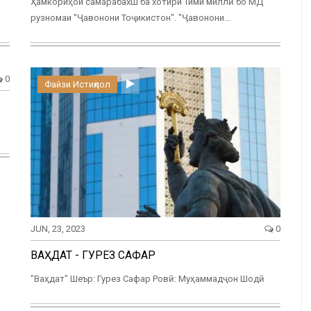
Ҳамкориҳои самарабахш ба хотири Тими миллӣ бо МД
…
рузномаи "Ҷавонони Тоҷикистон". "Ҷавонони…
0
Файзи Истиқлол
JUN, 23, 2023
0
ВАҲДАТ - ГУРЕЗ САФАР
"Ваҳдат" Шеър: Гурез Сафар Ровӣ: Муҳаммадҷон Шодӣ