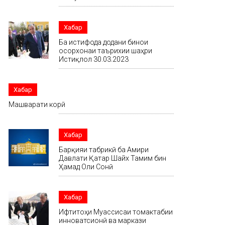
Хабар
Ба истифода додани бинои
осорхонаи таърихии шаҳри
Истиқлол 30.03.2023
Хабар
Машварати корӣ
Хабар
Барқияи табрикӣ ба Амири
Давлати Қатар Шайх Тамим бин
Ҳамад Оли Сонӣ
Хабар
Ифтитоҳи Муассисаи томактабии
инноватсионӣ ва маркази