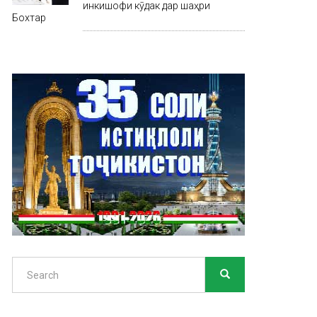
инкишофи кӯдак дар шаҳри
Бохтар
Search
SEARCH
Search