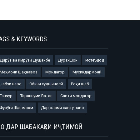
AGS & KEYWORDS
Дирӯз ва имрӯзи Душанбе
Дурахшон
Истеъдод
Меҳмони Шаҳнавоз
Мондагор
Мусиқидармонӣ
Набзи наво
Ойини худшиносӣ
Роҳи шаб
Ганчур
Тараннуми Ватан
Савти мондагор
Фурӯғи Шашмақом
Дар олами савту наво
О ДАР ШАБАКАҲОИ ИҶТИМОӢ