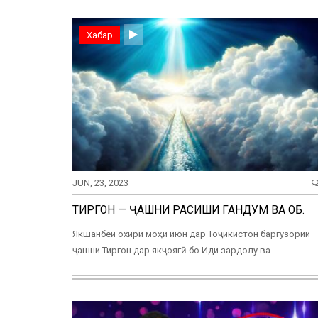
Хабар
JUN, 23, 2023
ТИРГОН — ҶАШНИ РАСИШИ ГАНДУМ ВА ОБ.
Якшанбеи охири моҳи июн дар Тоҷикистон баргузории
ҷашни Тиргон дар якҷоягӣ бо Иди зардолу ва…