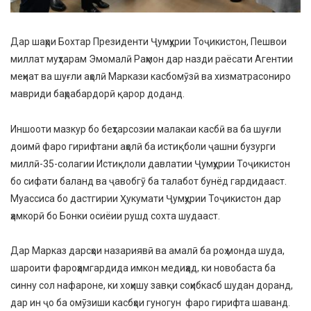
Дар шаҳри Бохтар Президенти Ҷумҳурии Тоҷикистон, Пешвои
миллат муҳтарам Эмомалӣ Раҳмон дар назди раёсати Агентии
меҳнат ва шуғли аҳолӣ Маркази касбомӯзӣ ва хизматрасониро
мавриди баҳрабардорӣ қарор доданд.
Иншооти мазкур бо беҳтарсозии малакаи касбӣ ва ба шуғли
доимӣ фаро гирифтани аҳолӣ ба истиқболи ҷашни бузурги
миллӣ-35-солагии Истиқлоли давлатии Ҷумҳурии Тоҷикистон
бо сифати баланд ва ҷавобгӯ ба талабот бунёд гардидааст.
Муассиса бо дастгирии Ҳукумати Ҷумҳурии Тоҷикистон дар
ҳамкорӣ бо Бонки осиёии рушд сохта шудааст.
Дар Марказ дарсҳои назариявӣ ва амалӣ ба роҳ монда шуда,
шароити фароҳамгардида имкон медиҳад, ки новобаста ба
синну сол нафароне, ки хоҳишу завқи соҳибкасб шудан доранд,
дар ин ҷо ба омӯзиши касбҳои гуногун фаро гирифта шаванд.