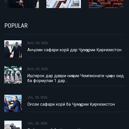
POPULAR
AUG, 03, 2026
Анҷоми сафари корӣ дар Ҷумҳурии Қирғизистон
AUG, 03, 2026
Иштирок дар даври ниҳоии Чемпионати ҷаҳон оид
ба формулаи 1 дар…
JUL, 30, 2026
Оғози сафари корӣ ба Ҷумҳурии Қирғизистон
JUL, 30, 2026