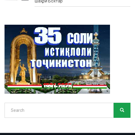
шаҳри Бохтар
Search
SEARC
Search