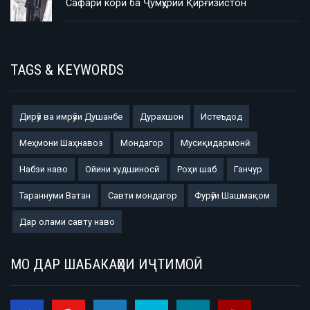
Сафари корӣ ба Ҷумҳурии Қирғизистон
TAGS & KEYWORDS
Дирӯз ва имрӯзи Душанбе
Дурахшон
Истеъдод
Меҳмони Шаҳнавоз
Мондагор
Мусиқидармонӣ
Набзи наво
Ойини худшиносӣ
Роҳи шаб
Ганчур
Тараннуми Ватан
Савти мондагор
Фурӯғи Шашмақом
Дар олами савту наво
МО ДАР ШАБАКАҲОИ ИҶТИМОӢ