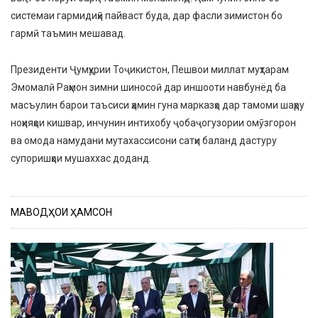
системаи гармидиҳӣ пайваст буда, дар фасли зимистон бо
гармӣ таъмин мешавад.
Президенти Ҷумҳурии Тоҷикистон, Пешвои миллат муҳтарам
Эмомалӣ Раҳмон зимни шиносоӣ дар иншооти навбунёд ба
масъулин барои таъсиси ҳамин гуна марказҳо дар тамоми шаҳру
ноҳияҳои кишвар, инчунин интихобу ҷобаҷогузории омӯзгорон
ва омода намудани мутахассисони сатҳи баланд дастуру
супоришҳои мушаххас доданд.
МАВОДҲОИ ҲАМСОН