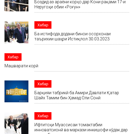
Боздид аз ҷараёни корҳо дар Кони рақами 17-и
Неругоҳи обии «Роғун»
Хабар
Ба истифода додани бинои осорхонаи
таърихии шаҳри Истиқлол 30.03.2023
Хабар
Машварати корӣ
Хабар
Барқияи табрикӣ ба Амири Давлати Қатар
Шайх Тамим бин Ҳамад Оли Сонӣ
Хабар
Ифтитоҳи Муассисаи томактабии
инноватсионӣ ва маркази инкишофи кӯдак дар