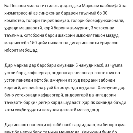
Ба Пешвои миллат иттилоъ доданд, ки Маркази касбомӯзӣ ва
хизматрасонӣ аз синфхонаи барҳавои таълимӣ бо 30
компютер, толори таҷрибаомӯзӣ, толори бисёрфунксионалӣ,
ҳуҷраҳои машваратӣ, корӣ барои маъмурият, 3 устохонаи
таълимӣ, китобхона барои шахсони имконияташон маҳдуд,
маҷлисгоҳ бо 150 ҷойи нишаст ва дигар иншооти ёрирасон
иборат мебошад.
Дар марказ дар баробари омӯзиши 5 намуди касб, аз ҷумла
устои барқ, кафшергар, андовагар, челонгар-сантехник ва
устои панелҳои офтобӣ, ҳамчунин аз худ кардани забонҳои
кореягӣ, англисӣ ва русӣ ба роҳ монда шудааст. Ҳамчунин дар
бино устохонаҳои кафшергарӣ, андовагарӣ ва нигаҳдории
таҷҳизоти барқӣ ҷойгир карда шудааст. Ҳар як хонанда баъди
хатм соҳиби ҳуҷҷати намунаи давлатӣ мегарданд.
Дар иншоот панелҳои офтобӣ насб гардидааст, ки биноро ҳама
вақт бо неруи барқ таъмин менамояд. Ҳамчунин бино бо