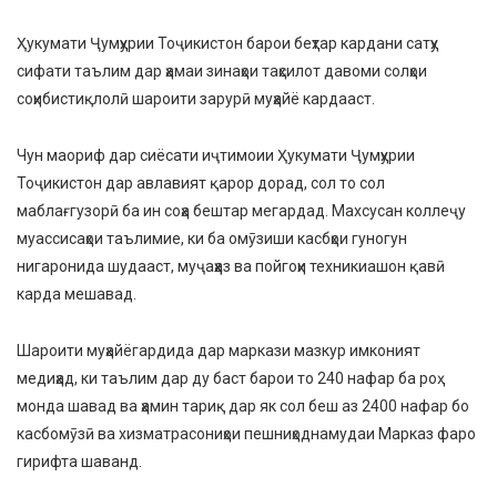
Ҳукумати Ҷумҳурии Тоҷикистон барои беҳтар кардани сатҳу
сифати таълим дар ҳамаи зинаҳои таҳсилот давоми солҳои
соҳибистиқлолӣ шароити зарурӣ муҳайё кардааст.
Чун маориф дар сиёсати иҷтимоии Ҳукумати Ҷумҳурии
Тоҷикистон дар авлавият қарор дорад, сол то сол
маблағгузорӣ ба ин соҳа бештар мегардад. Махсусан коллеҷу
муассисаҳои таълимие, ки ба омӯзиши касбҳои гуногун
нигаронида шудааст, муҷаҳҳаз ва пойгоҳи техникиашон қавӣ
карда мешавад.
Шароити муҳайёгардида дар маркази мазкур имконият
медиҳад, ки таълим дар ду баст барои то 240 нафар ба роҳ
монда шавад ва ҳамин тариқ дар як сол беш аз 2400 нафар бо
касбомӯзӣ ва хизматрасониҳои пешниҳоднамудаи Марказ фаро
гирифта шаванд.