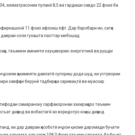
34, хизматрасонии пулакӣ 8,5 ва гардиши савдо 22 фоиз ба
софиркашонӣ 11 фоиз афзоиш ёфт. Дар баробари ин, сатҳи
н давраи соли гузашта пасттар мебошад.
аҳо, таъмини амнияти озуқаворию энергетикӣ ва рушди
иҷроияи ҳокимияти давлатӣ супориш дода шуд, ки устувории
ири хавфҳои берунӣ тадбирҳои саривақтӣ ва муассир
истифодаи самараноку сарфакоронаи захираҳоро таъмин
съат диҳанд ва вобастагӣ аз воридотро коҳиш диҳанд.
танд, ки дар давраи ҳисоботӣ иҷрои қисми даромади буҷети
шаи даромад дар сатҳи 108,3 фоиз таъмин гардида, ба буҷет