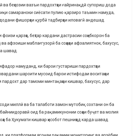
ӣ ва беҳсозии вазъи пардохтҳои ғайринақдӣ супориш дода
тбиқи самараноки сиёсати пулию қарзиро таъмин намуда,
 додани фишорҳои қурбӣ тадбирҳои иловагӣ андешад.
 фоизи қарзҳо, беҳтар кардани дастрасии соҳибкорон ба
 ва афзоиши маблағгузорӣ ба соҳаҳои афзалиятнок, бахусус,
да шавад.
фадор намуданд, ки барои густариши пардохтҳои
овардани шароити мусоид барои истифодаи воситаҳои
 пардохт дар тамоми минтақаҳои кишвар, бахусус, дар
исоди миллӣ ва ба талаботи замон мутобиқ сохтани он ба
и байниидоравӣ оид ба рақамикунонии соҳаи буҷет ва молия
оҳа ба Ҳукумати кишвар ҳисобот пешниҳод карда шавад.
д, ки платформаи ягонаи рақамии мониторинг ва арзёбии