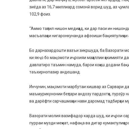
зиёда аз 16,7 миллиард сомонӣ ворид шуд, аз ҷумла
102,9 фоиз.
“Аммо таҳлил нишон медиҳад, ки дар паси ин нишонд
масъалаҳои нигаронкунанда афзоиши бақияпулиҳои а
Бо дарназардошти вазъи зикршуда, ба Вазорати мо
ки якҷо бо мақомоти иҷроияи маҳаллии ҳокимияти д
давлатиро таъмин намуда, барои коҳиш додани бақи
таъхирнопазир андешанд.
Инчунин, мақомоти марбутаи кишвар аз Сарвари да
маъмурикунонии беҳтари андозу пардохтҳо, пурзӯр 
ва дарёфти сарчашмаҳои нави даромад тадбирҳои му
Вазорати молия вазифадор карда шуд, ки иҷрои сар
пурраи музди меҳнат, нафақа ва дигар кумакпулиҳоро