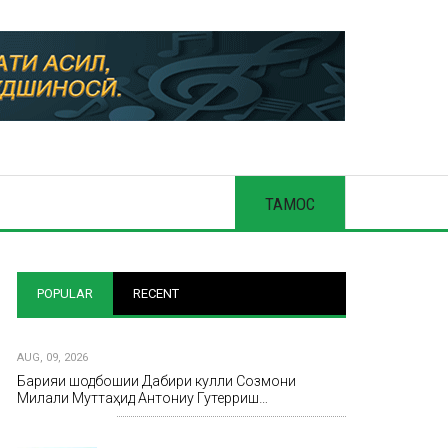
ТАМОС
POPULAR
RECENT
AUG, 09, 2026
Барқияи шодбошии Дабири кулли Созмони
Милали Муттаҳид Антониу Гутерриш…