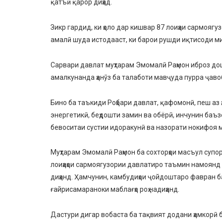
қатъӣ қарор диҳад.
Зикр гардид, ки ҳоло дар кишвар 87 лоиҳаи сармояг
амалӣ шуда истодааст, ки барои рушди иқтисоди ми
Сарвари давлат муҳтарам Эмомалӣ Раҳмон иброз дошта
амалкунанда ҳанӯз ба талаботи мавҷуда пурра ҷавоб
Бино ба таъкиди Роҳбари давлат, қафомонӣ, пеш аз 
энергетикӣ, беҳдошти замин ва обёрӣ, инчунин баъз
бевоситаи сустии идоракунӣ ва назорати нокифоя 
Муҳтарам Эмомалӣ Раҳмон ба сохторҳои масъул супор
лоиҳаҳои сармоягузории давлатиро таъмин намоянд
диҳанд. Ҳамчунин, камбудиҳои ҷойдоштаро фавран б
ғайрисамараноки маблағҳо роҳ надиҳанд.
Дастури дигар вобаста ба тақвият додани ҳамкорӣ 