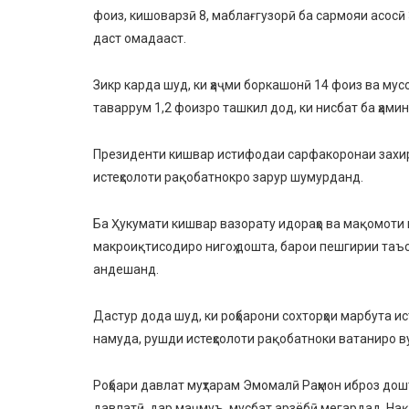
фоиз, кишоварзӣ 8, маблағгузорӣ ба сармояи асосӣ 
даст омадааст.
Зикр карда шуд, ки ҳаҷми боркашонӣ 14 фоиз ва му
таваррум 1,2 фоизро ташкил дод, ки нисбат ба ҳами
Президенти кишвар истифодаи сарфакоронаи захир
истеҳсолоти рақобатнокро зарур шумурданд.
Ба Ҳукумати кишвар вазорату идораҳо ва мақомоти 
макроиқтисодиро нигоҳ дошта, барои пешгирии таъс
андешанд.
Дастур дода шуд, ки роҳбарони сохторҳои марбута 
намуда, рушди истеҳсолоти рақобатноки ватаниро ву
Роҳбари давлат муҳтарам Эмомалӣ Раҳмон иброз дош
давлатӣ, дар маҷмуъ, мусбат арзёбӣ мегардад. Нақ