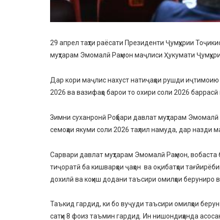
29 апрел таҳти раёсати Президенти Ҷумҳурии Тоҷик
муҳтарам Эмомалӣ Раҳмон маҷлиси Ҳукумати Ҷумҳури
Дар кори маҷлис нахуст натиҷаҳои рушди иҷтимоию 
2026 ва вазифаҳо барои то охири соли 2026 баррасӣ
Зимни суханронӣ Роҳбари давлат муҳтарам Эмомалӣ
семоҳаи якуми соли 2026 таҳлил намуда, дар назди 
Сарвари давлат муҳтарам Эмомалӣ Раҳмон, вобаста б
тиҷоратӣ ба кишварҳои ҷаҳон ва оқибатҳои тағйирёб
дохилӣ ва коҳиш додани таъсири омилҳои беруниро
Таъкид гардид, ки бо вуҷуди таъсири омилҳои берун
сатҳи 8 фоиз таъмин гардид. Ин нишондиҳанда асосан