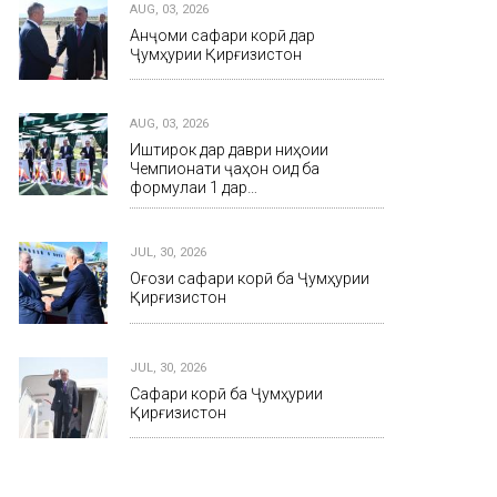
AUG, 03, 2026
Анҷоми сафари корӣ дар
Ҷумҳурии Қирғизистон
AUG, 03, 2026
Иштирок дар даври ниҳоии
Чемпионати ҷаҳон оид ба
формулаи 1 дар…
JUL, 30, 2026
Оғози сафари корӣ ба Ҷумҳурии
Қирғизистон
JUL, 30, 2026
Сафари корӣ ба Ҷумҳурии
Қирғизистон