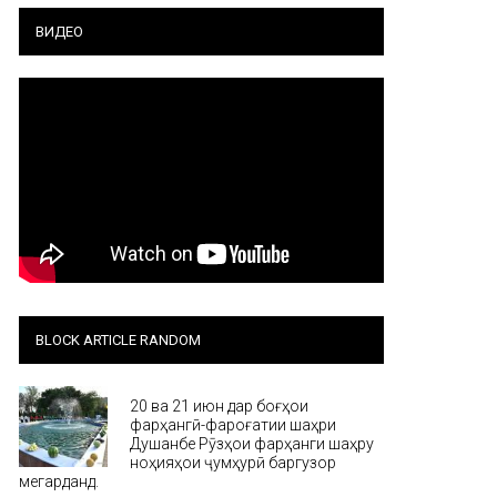
ВИДЕО
BLOCK ARTICLE RANDOM
20 ва 21 июн дар боғҳои
фарҳангӣ-фароғатии шаҳри
Душанбе Рӯзҳои фарҳанги шаҳру
ноҳияҳои ҷумҳурӣ баргузор
мегарданд.