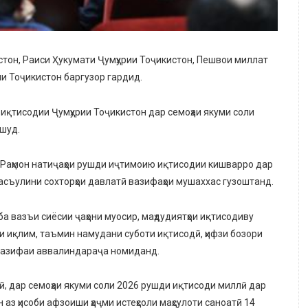
истон, Раиси Ҳукумати Ҷумҳурии Тоҷикистон, Пешвои миллат
и Тоҷикистон баргузор гардид.
иқтисодии Ҷумҳурии Тоҷикистон дар семоҳаи якуми соли
 шуд.
 Раҳмон натиҷаҳои рушди иҷтимоию иқтисодии кишварро дар
масъулини сохторҳои давлатӣ вазифаҳои мушаххас гузоштанд.
а вазъи сиёсии ҷаҳони муосир, маҳдудиятҳои иқтисодиву
ии иқлим, таъмин намудани суботи иқтисодӣ, ҳифзи бозори
 вазифаи аввалиндараҷа номиданд.
ӣ, дар семоҳаи якуми соли 2026 рушди иқтисоди миллӣ дар
 аз ҳисоби афзоиши ҳаҷми истеҳсоли маҳсулоти саноатӣ 14