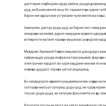
дастгирии соҳибкории хурду миёна, рушди ҳунарманд
шуд, ки Бонки миллӣ якҷо бо ташкилотҳои қарзӣ та
барои нигоҳ доштани устувории пули миллӣ ва коҳиш
Ҳамчунин, дастур дода шуд, ки барои паст намудани
захираҳои молиявӣ, дароз намудани муҳлати қарздиҳӣ
истеҳсолоти ватанӣ чораҳои мушаххас роҳандозӣ кар
Муҳтарам Эмомалӣ Раҳмон мақомоти дахлдорро вази
ғайринақдӣ, рушди инфрасохтори рақамӣ, фароҳам 
электронии пардохт ва ҷорӣ кардани низоми ягонаи
ноҳияҳои дурдаст чораҳои қатъӣ андешанд.
Бо назардошти аҳамияти рақамикунонии соҳаҳои иқт
сохторҳои масъул супориш дода шуд, ки гурӯҳи кори
таъсис дода шуда, аз натиҷаи фаъолияти он ҳар сем
Вазорати рушди иқтисод ва савдо вазифадор гарди