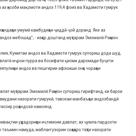
 аз ҳисоби мақомоти андоз 119,4 фоиз ва Хадамоти гумрук
иҳандаҳои умумӣ камбудиҳои ҷиддӣ ҷой доранд. Яке аз
ндоз мебошад”, - изҳор доштанд муҳтарам Эмомалӣ Раҳмон.
лия, Кумитаи андоз ва Хадамоти гумрук супориш дода шуд,
авлатӣ иҷрои пурра ва босифати қисми даромади буҷети
япулиҳои андоз ва пешгирии афзоиши онҳо чораҳои
влат муҳтарам Эмомалӣ Раҳмон супориш гирифтанд, ки барои
намудани назорати гумрукӣ, тавсеаи манбаъҳои андозбандӣ
ассир роҳандозӣ намоянд.
ивақтии уҳдадориҳои иҷтимоии давлат, аз ҷумла пардохти
 таъмин намуда, маблағгузории соҳаҳоро таҳти назорати