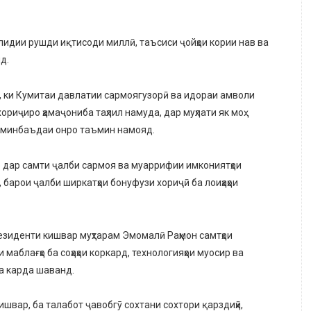
лидии рушди иқтисоди миллӣ, таъсиси ҷойҳои кории нав ва
д.
, ки Кумитаи давлатии сармоягузорӣ ва идораи амволи
риҷиро ҳамаҷониба таҳлил намуда, дар муҳлати як моҳ
и минбаъдаи онро таъмин намояд.
о дар самти ҷалби сармоя ва муаррифии имкониятҳои
барои ҷалби ширкатҳои бонуфузи хориҷӣ ба лоиҳаҳои
езиденти кишвар муҳтарам Эмомалӣ Раҳмон самтҳои
аблағҳо ба соҳаҳои коркард, технологияҳои муосир ва
а карда шаванд.
вар, ба талабот ҷавобгӯ сохтани сохтори қарздиҳӣ,