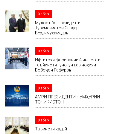
Хабар
Мулоқот бо Президенти
Туркманистон Сердар
Бердимухамедов
Хабар
Ифтитоҳи фосилавии 4 иншооти
таъйиноти гуногун дар ноҳияи
Бобоҷон Ғафуров
Хабар
АМРИ ПРЕЗИДЕНТИ ҶУМҲУРИИ
ТОҶИКИСТОН
Хабар
Таъиноти кадрӣ