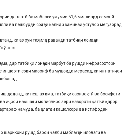
узории давлатӣ ба маблағи умумии 51,6 миллиард сомонӣ
ллӣ ва пешбурди соҳаҳои калидӣ заминаи устувор мегузорад.
нд, ки аз руи таҳлилҳо раванди татбиқи лоиҳаҳои
гӯ нест.
ҳама, дар татбиқи лоиҳаҳои марбут ба рушди инфрасохтори
е иншооти соҳаи маориф ба мушоҳида мерасад, ки ин натиҷаи
мебошад.
иш доданд, ки пеш аз ҳама, татбиқи саривақтӣ ва босифати
 ва иҷрои нақшаҳои молиявиро зери назорати қатъӣ қарор
артараф намуда, ба ҳолатҳои кашолкорӣ ва истифодаи
бо шарикони рушд барои ҷалби маблағҳои иловагӣ ва