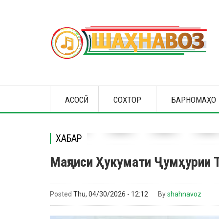
Skip
to
main
content
Main
АСОСӢ
СОХТОР
БАРНОМАҲО
navigation
ХАБАР
Маҷлиси Ҳукумати Ҷумҳурии Т
Posted
Thu, 04/30/2026 - 12:12
By
shahnavoz